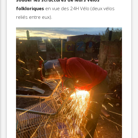
folkloriques
en vue des 24H Vélo (deux vélos
reliés entre eux).