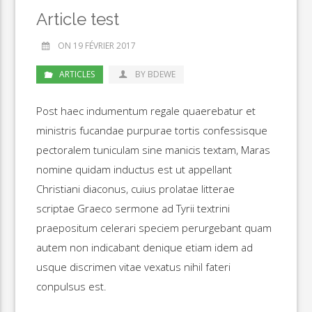
Article test
ON 19 FÉVRIER 2017
ARTICLES
BY BDEWE
Post haec indumentum regale quaerebatur et
ministris fucandae purpurae tortis confessisque
pectoralem tuniculam sine manicis textam, Maras
nomine quidam inductus est ut appellant
Christiani diaconus, cuius prolatae litterae
scriptae Graeco sermone ad Tyrii textrini
praepositum celerari speciem perurgebant quam
autem non indicabant denique etiam idem ad
usque discrimen vitae vexatus nihil fateri
conpulsus est.