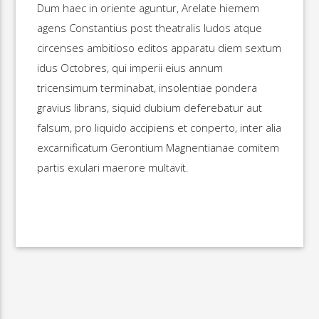
Dum haec in oriente aguntur, Arelate hiemem
agens Constantius post theatralis ludos atque
circenses ambitioso editos apparatu diem sextum
idus Octobres, qui imperii eius annum
tricensimum terminabat, insolentiae pondera
gravius librans, siquid dubium deferebatur aut
falsum, pro liquido accipiens et conperto, inter alia
excarnificatum Gerontium Magnentianae comitem
partis exulari maerore multavit.